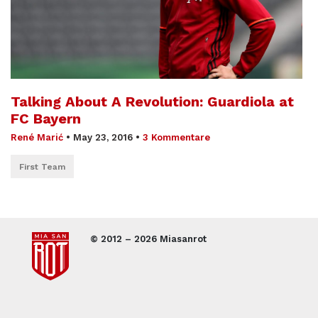
Talking About A Revolution: Guardiola at
FC Bayern
René Marić
•
May 23, 2016
•
3 Kommentare
First Team
© 2012 – 2026 Miasanrot